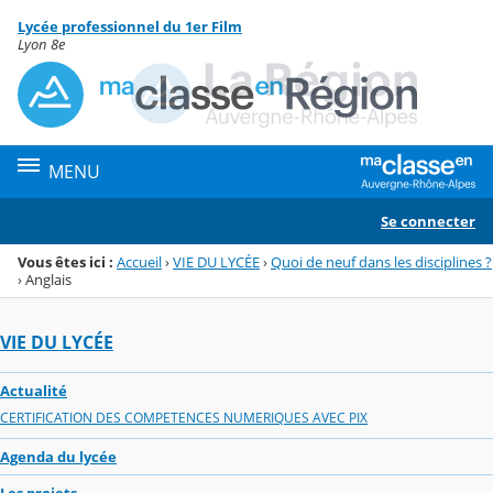
Panneau de gestion des cookies
Lycée professionnel du 1er Film
Menu de la rubrique
Contenu
Lyon 8e
MENU
Se connecter
Vous êtes ici :
Accueil
›
VIE DU LYCÉE
›
Quoi de neuf dans les disciplines ?
›
Anglais
VIE DU LYCÉE
Actualité
CERTIFICATION DES COMPETENCES NUMERIQUES AVEC PIX
Agenda du lycée
Les projets