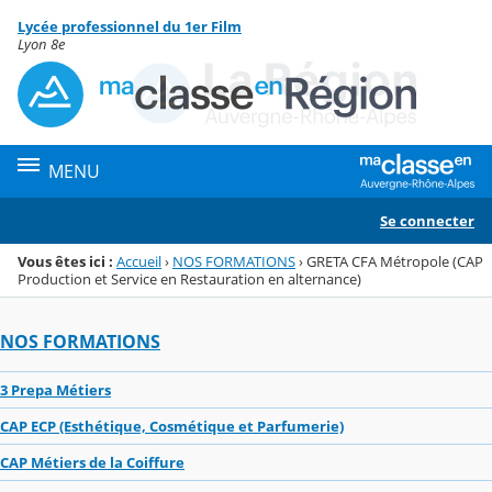
Panneau de gestion des cookies
Lycée professionnel du 1er Film
Menu de la rubrique
Contenu
Lyon 8e
MENU
Se connecter
Vous êtes ici :
Accueil
›
NOS FORMATIONS
›
GRETA CFA Métropole (CAP
Production et Service en Restauration en alternance)
NOS FORMATIONS
3 Prepa Métiers
CAP ECP (Esthétique, Cosmétique et Parfumerie)
CAP Métiers de la Coiffure