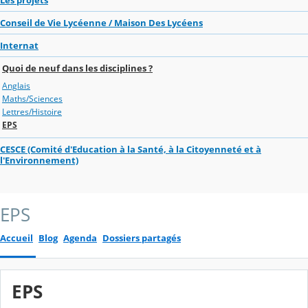
Conseil de Vie Lycéenne / Maison Des Lycéens
Internat
Quoi de neuf dans les disciplines ?
Anglais
Maths/Sciences
Lettres/Histoire
EPS
CESCE (Comité d'Education à la Santé, à la Citoyenneté et à
l'Environnement)
EPS
Accueil
Blog
Agenda
Dossiers partagés
EPS