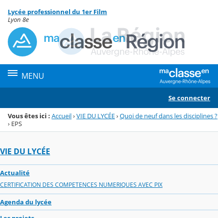
Panneau de gestion des cookies
Lycée professionnel du 1er Film
Menu de la rubrique
Contenu
Lyon 8e
MENU
Se connecter
Vous êtes ici :
Accueil
›
VIE DU LYCÉE
›
Quoi de neuf dans les disciplines ?
›
EPS
VIE DU LYCÉE
Actualité
CERTIFICATION DES COMPETENCES NUMERIQUES AVEC PIX
Agenda du lycée
Les projets