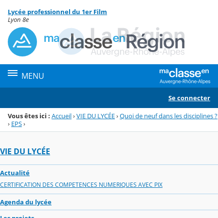
Panneau de gestion des cookies
Lycée professionnel du 1er Film
Menu de la rubrique
Contenu
Lyon 8e
MENU
Se connecter
Vous êtes ici :
Accueil
›
VIE DU LYCÉE
›
Quoi de neuf dans les disciplines ?
›
EPS
›
VIE DU LYCÉE
Actualité
CERTIFICATION DES COMPETENCES NUMERIQUES AVEC PIX
Agenda du lycée
Les projets