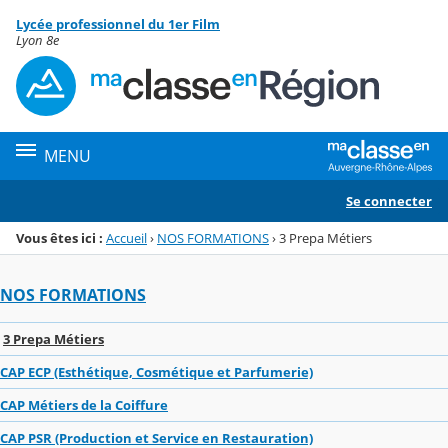
Panneau de gestion des cookies
Lycée professionnel du 1er Film
Menu de la rubrique
Contenu
Lyon 8e
MENU
Se connecter
Vous êtes ici :
Accueil
›
NOS FORMATIONS
›
3 Prepa Métiers
NOS FORMATIONS
3 Prepa Métiers
CAP ECP (Esthétique, Cosmétique et Parfumerie)
CAP Métiers de la Coiffure
CAP PSR (Production et Service en Restauration)