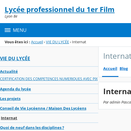
Panneau de gestion des cookies
Lycée professionnel du 1er Film
Menu de la rubrique
Contenu
Lyon 8e
MENU
Vous êtes ici :
Accueil
›
VIE DU LYCÉE
›
Internat
Interna
VIE DU LYCÉE
Accueil
Blog
Actualité
CERTIFICATION DES COMPETENCES NUMERIQUES AVEC PIX
Interna
Agenda du lycée
Les projets
Par admin Pascal
Conseil de Vie Lycéenne / Maison Des Lycéens
Internat
Quoi de neuf dans les disciplines ?