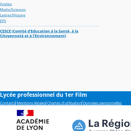
Anglais
Maths/Sciences
Lettres/Histoire
EPS
CESCE (Comité d'Education à la Santé, à la
Citoyenneté et à l'Environnement)
Lycée professionnel du 1er Film
Contacts
Mentions légales
Chartes d'utilisation
Données personnelles