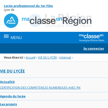
Panneau de gestion des cookies
Lycée professionnel du 1er Film
Menu de la rubrique
Contenu
Lyon 8e
MENU
Se connecter
Vous êtes ici :
Accueil
›
VIE DU LYCÉE
›
Internat
›
VIE DU LYCÉE
Actualité
CERTIFICATION DES COMPETENCES NUMERIQUES AVEC PIX
Agenda du lycée
Les projets