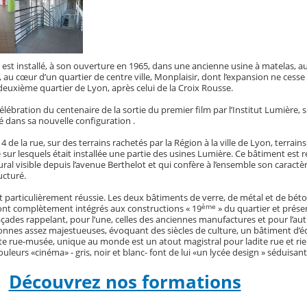
 est installé, à son ouverture en 1965, dans une ancienne usine à matelas, au
au cœur d’un quartier de centre ville, Monplaisir, dont l’expansion ne cesse 
 deuxième quartier de Lyon, après celui de la Croix Rousse.
célébration du centenaire de la sortie du premier film par l’Institut Lumière, 
uré dans sa nouvelle configuration .
 de la rue, sur des terrains rachetés par la Région à la ville de Lyon, terrain
 sur lesquels était installée une partie des usines Lumière. Ce bâtiment est r
ral visible depuis l’avenue Berthelot et qui confère à l’ensemble son caractè
ucturé.
t particulièrement réussie. Les deux bâtiments de verre, de métal et de béton
ème
sont complètement intégrés aux constructions « 19
» du quartier et prés
çades rappelant, pour l’une, celles des anciennes manufactures et pour l’au
lonnes assez majestueuses, évoquant des siècles de culture, un bâtiment d’é
te rue-musée, unique au monde est un atout magistral pour ladite rue et rie
ouleurs «cinéma» - gris, noir et blanc- font de lui «un lycée design » séduisant
Découvrez nos formations