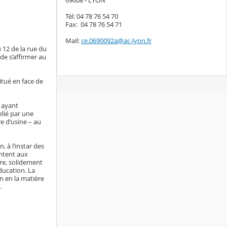
69008 - LYON
Tél: 04 78 76 54 70
Fax: 04 78 76 54 71
Mail:
ce.0690092a@ac-lyon.fr
 12 de la rue du
de s’affirmer au
situé en face de
s ayant
elié par une
re d’usine – au
, à l’instar des
entent aux
tre, solidement
ducation. La
n en la matière
.