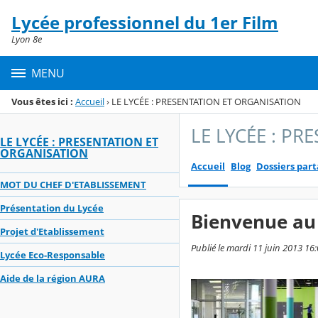
Panneau de gestion des cookies
Lycée professionnel du 1er Film
Menu de la rubrique
Contenu
Lyon 8e
MENU
Vous êtes ici :
Accueil
›
LE LYCÉE : PRESENTATION ET ORGANISATION
LE LYCÉE : PR
LE LYCÉE : PRESENTATION ET
ORGANISATION
Accueil
Blog
Dossiers par
MOT DU CHEF D'ETABLISSEMENT
Présentation du Lycée
Bienvenue au 
Projet d'Etablissement
Publié le mardi 11 juin 2013 16:
Lycée Eco-Responsable
Aide de la région AURA