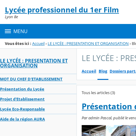
Panneau de gestion des cookies
Lycée professionnel du 1er Film
Menu de la rubrique
Contenu
Lyon 8e
MENU
Vous êtes ici :
Accueil
›
LE LYCÉE : PRESENTATION ET ORGANISATION
›
Bl
LE LYCÉE : PR
LE LYCÉE : PRESENTATION ET
ORGANISATION
Accueil
Blog
Dossiers par
MOT DU CHEF D'ETABLISSEMENT
Présentation du Lycée
Tous les articles (3)
Projet d'Etablissement
Présentation 
Lycée Eco-Responsable
Par admin Pascal, publié le vend
Aide de la région AURA