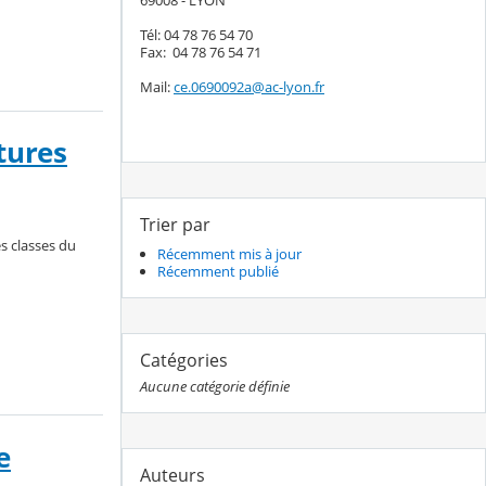
69008 - LYON
Tél: 04 78 76 54 70
Fax: 04 78 76 54 71
Mail:
ce.0690092a@ac-lyon.fr
tures
Trier par
s classes du
Récemment mis à jour
Récemment publié
Catégories
Aucune catégorie définie
e
Auteurs