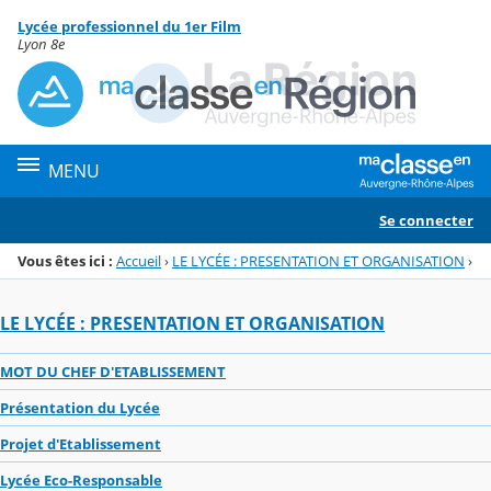
Panneau de gestion des cookies
Lycée professionnel du 1er Film
Menu de la rubrique
Contenu
Lyon 8e
MENU
Se connecter
Vous êtes ici :
Accueil
›
LE LYCÉE : PRESENTATION ET ORGANISATION
›
LE LYCÉE : PRESENTATION ET ORGANISATION
MOT DU CHEF D'ETABLISSEMENT
Présentation du Lycée
Projet d'Etablissement
Lycée Eco-Responsable