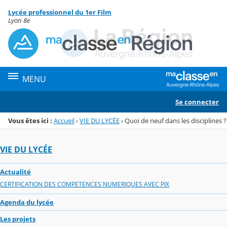
Panneau de gestion des cookies
Lycée professionnel du 1er Film
Menu de la rubrique
Contenu
Lyon 8e
MENU
Se connecter
Vous êtes ici :
Accueil
›
VIE DU LYCÉE
›
Quoi de neuf dans les disciplines ?
VIE DU LYCÉE
Actualité
CERTIFICATION DES COMPETENCES NUMERIQUES AVEC PIX
Agenda du lycée
Les projets