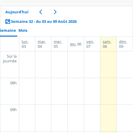
Aujourd’hui
Semaine 32 - du 03 au 09 Août 2026
Semaine
Mois
lun.
mar.
mer.
ven.
sam.
dim.
jeu.
06
03
04
05
07
08
09
Sur la
journée
08h
09h