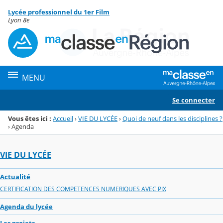
Panneau de gestion des cookies
Lycée professionnel du 1er Film
Menu de la rubrique
Contenu
Lyon 8e
MENU
Se connecter
Vous êtes ici :
Accueil
›
VIE DU LYCÉE
›
Quoi de neuf dans les disciplines ?
›
Agenda
VIE DU LYCÉE
Actualité
CERTIFICATION DES COMPETENCES NUMERIQUES AVEC PIX
Agenda du lycée
Les projets