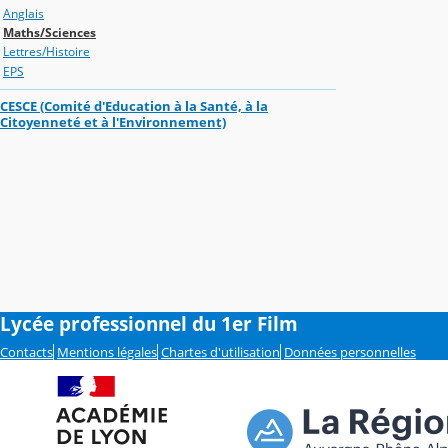
Anglais
Maths/Sciences
Lettres/Histoire
EPS
CESCE (Comité d'Education à la Santé, à la
Citoyenneté et à l'Environnement)
Lycée professionnel du 1er Film
Contacts
Mentions légales
Chartes d'utilisation
Données personnelles