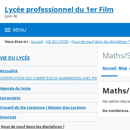
Panneau de gestion des cookies
Lycée professionnel du 1er Film
Menu de la rubrique
Contenu
Lyon 8e
MENU
Vous êtes ici :
Accueil
›
VIE DU LYCÉE
›
Quoi de neuf dans les disciplines ?
Maths/S
VIE DU LYCÉE
Accueil
Blog
Actualité
CERTIFICATION DES COMPETENCES NUMERIQUES AVEC PIX
Maths/
Agenda du lycée
Les projets
Par admin Pascal,
Conseil de Vie Lycéenne / Maison Des Lycéens
De nombreux art
Internat
Quoi de neuf dans les disciplines ?