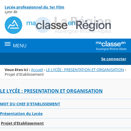
Panneau de gestion des cookies
Lycée professionnel du 1er Film
Menu de la rubrique
Contenu
Lyon 8e
MENU
Se connecter
Vous êtes ici :
Accueil
›
LE LYCÉE : PRESENTATION ET ORGANISATION
›
Projet d'Etablissement
LE LYCÉE : PRESENTATION ET ORGANISATION
MOT DU CHEF D'ETABLISSEMENT
Présentation du Lycée
Projet d'Etablissement