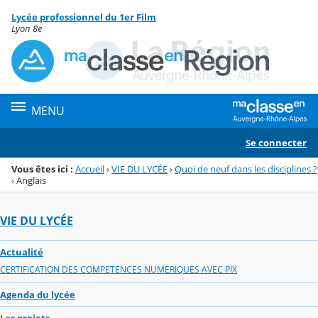
Panneau de gestion des cookies
Lycée professionnel du 1er Film
Menu de la rubrique
Contenu
Lyon 8e
MENU
Se connecter
Vous êtes ici :
Accueil
›
VIE DU LYCÉE
›
Quoi de neuf dans les disciplines ?
›
Anglais
VIE DU LYCÉE
Actualité
CERTIFICATION DES COMPETENCES NUMERIQUES AVEC PIX
Agenda du lycée
Les projets