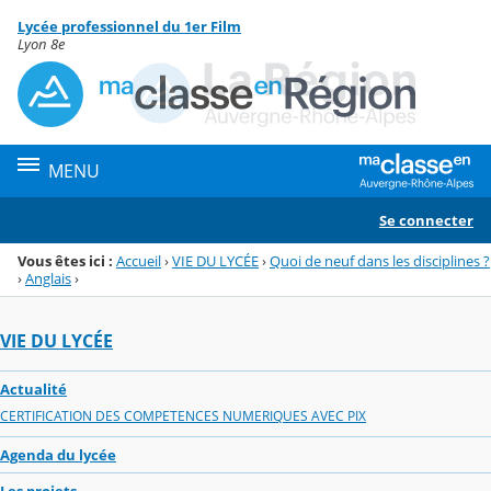
Panneau de gestion des cookies
Lycée professionnel du 1er Film
Menu de la rubrique
Contenu
Lyon 8e
MENU
Se connecter
Vous êtes ici :
Accueil
›
VIE DU LYCÉE
›
Quoi de neuf dans les disciplines ?
›
Anglais
›
VIE DU LYCÉE
Actualité
CERTIFICATION DES COMPETENCES NUMERIQUES AVEC PIX
Agenda du lycée
Les projets