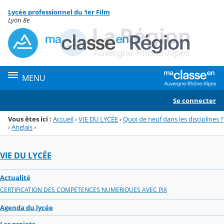
Panneau de gestion des cookies
Lycée professionnel du 1er Film
Menu de la rubrique
Contenu
Lyon 8e
MENU
Se connecter
Vous êtes ici :
Accueil
›
VIE DU LYCÉE
›
Quoi de neuf dans les disciplines ?
›
Anglais
›
VIE DU LYCÉE
Actualité
CERTIFICATION DES COMPETENCES NUMERIQUES AVEC PIX
Agenda du lycée
Les projets