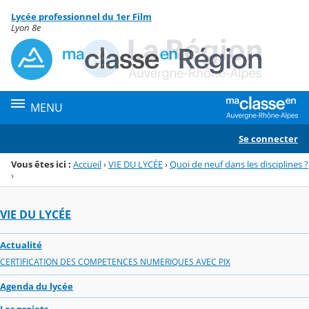
Panneau de gestion des cookies
Lycée professionnel du 1er Film
Menu de la rubrique
Contenu
Lyon 8e
MENU
Se connecter
Vous êtes ici :
Accueil
›
VIE DU LYCÉE
›
Quoi de neuf dans les disciplines ?
›
VIE DU LYCÉE
Actualité
CERTIFICATION DES COMPETENCES NUMERIQUES AVEC PIX
Agenda du lycée
Les projets