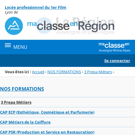
Panneau de gestion des cookies
Lycée professionnel du 1er Film
Menu de la rubrique
Contenu
Lyon 8e
MENU
Se connecter
Vous êtes ici :
Accueil
›
NOS FORMATIONS
›
3 Prepa Métiers
›
NOS FORMATIONS
3 Prepa Métiers
CAP ECP (Esthétique, Cosmétique et Parfumerie)
CAP Métiers de la Coiffure
CAP PSR (Production et Service en Restauration)