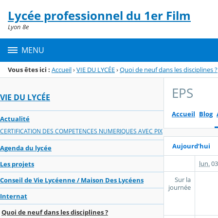
Panneau de gestion des cookies
Lycée professionnel du 1er Film
Menu de la rubrique
Contenu
Lyon 8e
MENU
Vous êtes ici :
Accueil
›
VIE DU LYCÉE
›
Quoi de neuf dans les disciplines ?
EPS
VIE DU LYCÉE
Accueil
Blog
Actualité
CERTIFICATION DES COMPETENCES NUMERIQUES AVEC PIX
Aujourd’hui
Agenda du lycée
lun.
03
Les projets
Sur la
Conseil de Vie Lycéenne / Maison Des Lycéens
journée
Internat
Quoi de neuf dans les disciplines ?