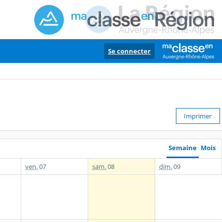
Se connecter
Imprimer
Semaine
Mois
ven.
07
sam.
08
dim.
09