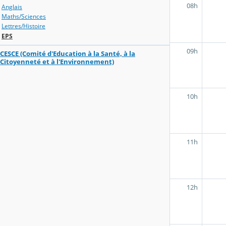
08h
Anglais
Maths/Sciences
Lettres/Histoire
EPS
09h
CESCE (Comité d'Education à la Santé, à la
Citoyenneté et à l'Environnement)
10h
11h
12h