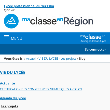
Panneau de gestion des cookies
Lycée professionnel du 1er Film
Menu de la rubrique
Contenu
Lyon 8e
MENU
Se connecter
Vous êtes ici :
Accueil
›
VIE DU LYCÉE
›
Les projets
›
Blog
VIE DU LYCÉE
Actualité
CERTIFICATION DES COMPETENCES NUMERIQUES AVEC PIX
Agenda du lycée
Les projets