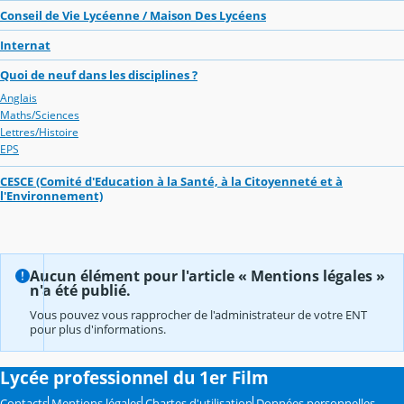
Conseil de Vie Lycéenne / Maison Des Lycéens
Internat
Quoi de neuf dans les disciplines ?
Anglais
Maths/Sciences
Lettres/Histoire
EPS
CESCE (Comité d'Education à la Santé, à la Citoyenneté et à
l'Environnement)
Aucun élément pour l'article « Mentions légales »
n'a été publié.
Vous pouvez vous rapprocher de l'administrateur de votre ENT
pour plus d'informations.
Lycée professionnel du 1er Film
Contacts
Mentions légales
Chartes d'utilisation
Données personnelles