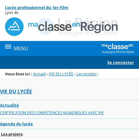
Panneau de gestion des cookies
Lycée professionnel du 1er Film
Menu de la rubrique
Contenu
Lyon 8e
MENU
Se connecter
Vous êtes ici :
Accueil
›
VIE DU LYCÉE
›
Les projets
›
VIE DU LYCÉE
Actualité
CERTIFICATION DES COMPETENCES NUMERIQUES AVEC PIX
Agenda du lycée
Les projets