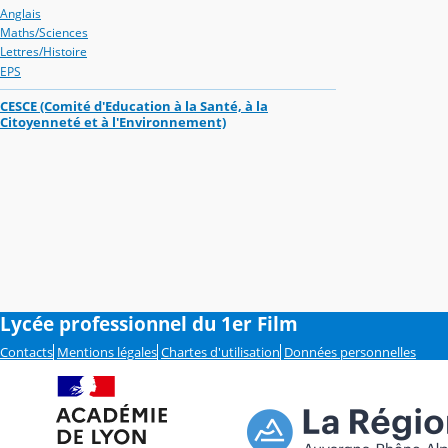
Anglais
Maths/Sciences
Lettres/Histoire
EPS
CESCE (Comité d'Education à la Santé, à la
Citoyenneté et à l'Environnement)
Lycée professionnel du 1er Film
Contacts
Mentions légales
Chartes d'utilisation
Données personnelles