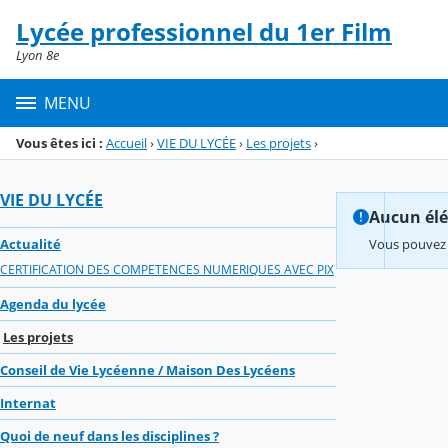
Panneau de gestion des cookies
Lycée professionnel du 1er Film
Menu de la rubrique
Contenu
Lyon 8e
MENU
Vous êtes ici :
Accueil
›
VIE DU LYCÉE
›
Les projets
›
VIE DU LYCÉE
Aucun élém
Actualité
Vous pouvez 
CERTIFICATION DES COMPETENCES NUMERIQUES AVEC PIX
Agenda du lycée
Les projets
Conseil de Vie Lycéenne / Maison Des Lycéens
Internat
Quoi de neuf dans les disciplines ?