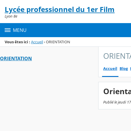
Panneau de gestion des cookies
Lycée professionnel du 1er Film
Menu de la rubrique
Contenu
Lyon 8e
MENU
Vous êtes ici :
Accueil
›
ORIENTATION
ORIENT
ORIENTATION
Accueil
Blog
Orient
Publié le jeudi 17