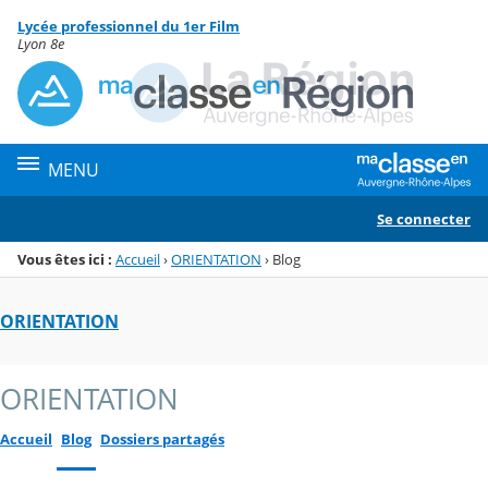
Panneau de gestion des cookies
Lycée professionnel du 1er Film
Menu de la rubrique
Contenu
Lyon 8e
MENU
Se connecter
Vous êtes ici :
Accueil
›
ORIENTATION
›
Blog
ORIENTATION
ORIENTATION
Accueil
Blog
Dossiers partagés