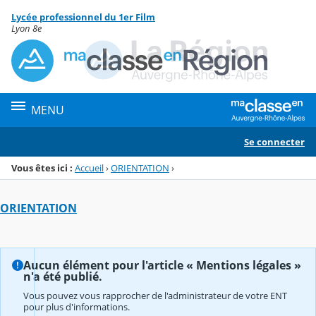
Panneau de gestion des cookies
Lycée professionnel du 1er Film
Menu de la rubrique
Contenu
Lyon 8e
MENU
Se connecter
Vous êtes ici :
Accueil
›
ORIENTATION
›
ORIENTATION
Aucun élément pour l'article « Mentions légales »
n'a été publié.
Vous pouvez vous rapprocher de l'administrateur de votre ENT
pour plus d'informations.