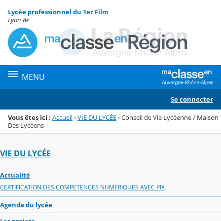
Panneau de gestion des cookies
Lycée professionnel du 1er Film
Menu de la rubrique
Contenu
Lyon 8e
MENU
Se connecter
Vous êtes ici :
Accueil
›
VIE DU LYCÉE
›
Conseil de Vie Lycéenne / Maison
Des Lycéens
VIE DU LYCÉE
Actualité
CERTIFICATION DES COMPETENCES NUMERIQUES AVEC PIX
Agenda du lycée
Les projets