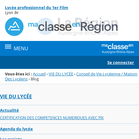
Panneau de gestion des cookies
Lycée professionnel du 1er Film
Menu de la rubrique
Contenu
Lyon 8e
MENU
Se connecter
Vous êtes ici :
Accueil
›
VIE DU LYCÉE
›
Conseil de Vie Lycéenne / Maison
Des Lycéens
›
Blog
VIE DU LYCÉE
Actualité
CERTIFICATION DES COMPETENCES NUMERIQUES AVEC PIX
Agenda du lycée
Les projets