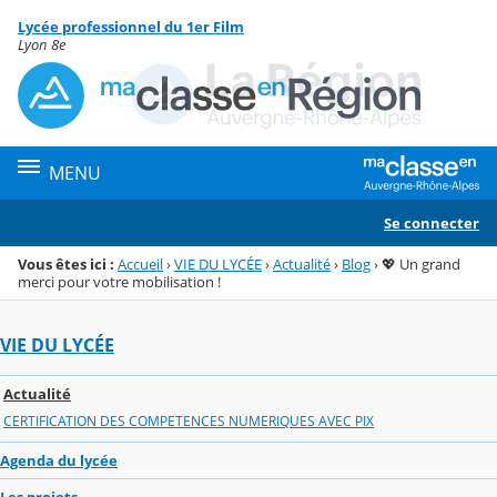
Panneau de gestion des cookies
Lycée professionnel du 1er Film
Menu de la rubrique
Contenu
Lyon 8e
MENU
Se connecter
Vous êtes ici :
Accueil
›
VIE DU LYCÉE
›
Actualité
›
Blog
›
💖 Un grand
merci pour votre mobilisation !
VIE DU LYCÉE
Actualité
CERTIFICATION DES COMPETENCES NUMERIQUES AVEC PIX
Agenda du lycée
Les projets