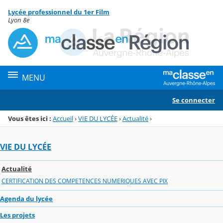
Panneau de gestion des cookies
Lycée professionnel du 1er Film
Menu de la rubrique
Contenu
Lyon 8e
MENU
Se connecter
Vous êtes ici :
Accueil
›
VIE DU LYCÉE
›
Actualité
›
VIE DU LYCÉE
Actualité
CERTIFICATION DES COMPETENCES NUMERIQUES AVEC PIX
Agenda du lycée
Les projets