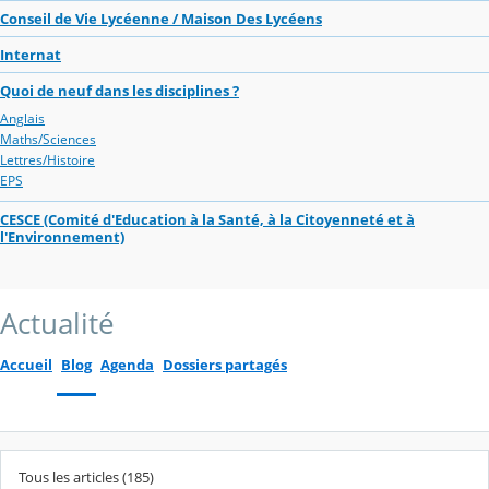
Conseil de Vie Lycéenne / Maison Des Lycéens
Internat
Quoi de neuf dans les disciplines ?
Anglais
Maths/Sciences
Lettres/Histoire
EPS
CESCE (Comité d'Education à la Santé, à la Citoyenneté et à
l'Environnement)
Actualité
Accueil
Blog
Agenda
Dossiers partagés
Tous les articles (185)