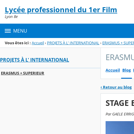
Panneau de gestion des cookies
Lycée professionnel du 1er Film
Menu de la rubrique
Contenu
Lyon 8e
MENU
Vous êtes ici :
Accueil
›
PROJETS À L' INTERNATIONAL
›
ERASMUS + SUPE
ERASMU
PROJETS À L' INTERNATIONAL
Accueil
Blog
ERASMUS + SUPERIEUR
‹
Retour au blog
STAGE 
Par GAELE ERRIGO,