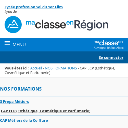
Panneau de gestion des cookies
Lycée professionnel du 1er Film
Menu de la rubrique
Contenu
Lyon 8e
MENU
Se connecter
Vous êtes ici :
Accueil
›
NOS FORMATIONS
›
CAP ECP (Esthétique,
Cosmétique et Parfumerie)
NOS FORMATIONS
3 Prepa Métiers
CAP ECP (Esthétique, Cosmétique et Parfumerie)
CAP Métiers de la Coiffure