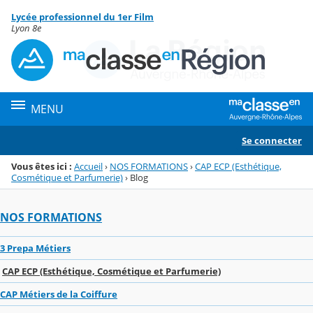
Panneau de gestion des cookies
Lycée professionnel du 1er Film
Menu de la rubrique
Contenu
Lyon 8e
MENU
Se connecter
Vous êtes ici :
Accueil
›
NOS FORMATIONS
›
CAP ECP (Esthétique,
Cosmétique et Parfumerie)
›
Blog
NOS FORMATIONS
3 Prepa Métiers
CAP ECP (Esthétique, Cosmétique et Parfumerie)
CAP Métiers de la Coiffure