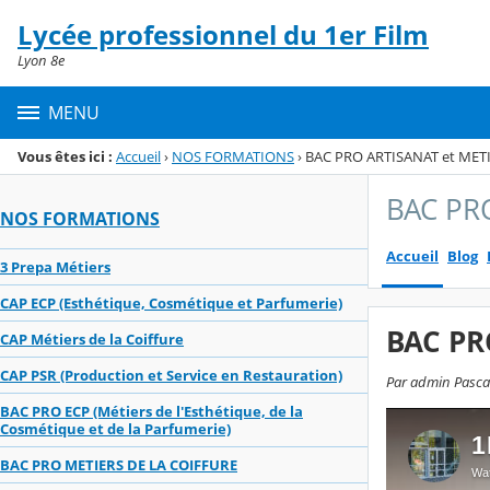
Panneau de gestion des cookies
Lycée professionnel du 1er Film
Menu de la rubrique
Contenu
Lyon 8e
MENU
Vous êtes ici :
Accueil
›
NOS FORMATIONS
›
BAC PRO ARTISANAT et METIE
BAC PRO
NOS FORMATIONS
Accueil
Blog
3 Prepa Métiers
CAP ECP (Esthétique, Cosmétique et Parfumerie)
BAC PR
CAP Métiers de la Coiffure
CAP PSR (Production et Service en Restauration)
Par admin Pascal,
BAC PRO ECP (Métiers de l'Esthétique, de la
Cosmétique et de la Parfumerie)
BAC PRO METIERS DE LA COIFFURE