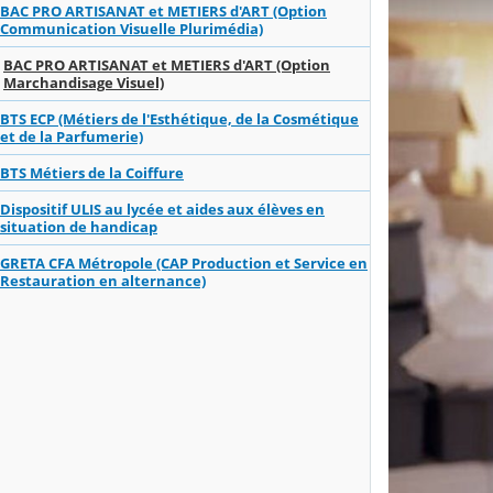
BAC PRO ARTISANAT et METIERS d'ART (Option
Communication Visuelle Plurimédia)
BAC PRO ARTISANAT et METIERS d'ART (Option
Marchandisage Visuel)
BTS ECP (Métiers de l'Esthétique, de la Cosmétique
et de la Parfumerie)
BTS Métiers de la Coiffure
Dispositif ULIS au lycée et aides aux élèves en
situation de handicap
GRETA CFA Métropole (CAP Production et Service en
Restauration en alternance)