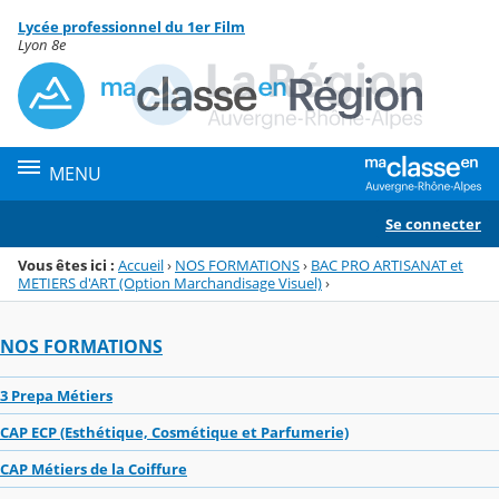
Panneau de gestion des cookies
Lycée professionnel du 1er Film
Menu de la rubrique
Contenu
Lyon 8e
MENU
Se connecter
Vous êtes ici :
Accueil
›
NOS FORMATIONS
›
BAC PRO ARTISANAT et
METIERS d'ART (Option Marchandisage Visuel)
›
NOS FORMATIONS
3 Prepa Métiers
CAP ECP (Esthétique, Cosmétique et Parfumerie)
CAP Métiers de la Coiffure