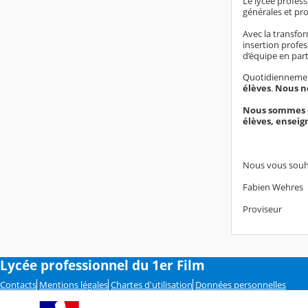
Le lycée profes
générales et pro
Avec la transfo
insertion profes
d’équipe en part
Quotidienneme
élèves
.
Nous no
Nous sommes ég
élèves, enseig
Nous vous souh
Fabien Wehres
Proviseur
Lycée professionnel du 1er Film
Contacts
Mentions légales
Chartes d'utilisation
Données personnelles