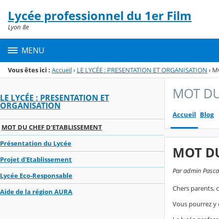
Panneau de gestion des cookies
Lycée professionnel du 1er Film
Menu de la rubrique
Contenu
Lyon 8e
MENU
Vous êtes ici :
Accueil
›
LE LYCÉE : PRESENTATION ET ORGANISATION
›
M
MOT DU
LE LYCÉE : PRESENTATION ET
ORGANISATION
Accueil
Blog
MOT DU CHEF D'ETABLISSEMENT
Présentation du Lycée
MOT DU
Projet d'Etablissement
Par admin Pascal,
Lycée Eco-Responsable
Chers parents, 
Aide de la région AURA
Vous pourrez y d