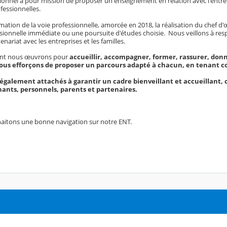
sionnel a pour mission de proposer un enseignement en relation avec l'entre
fessionnelles.
rmation de la voie professionnelle, amorcée en 2018, la réalisation du chef
sionnelle immédiate ou une poursuite d'études choisie. Nous veillons à respec
enariat avec les entreprises et les familles.
nt nous œuvrons pour
accueillir, accompagner, former, rassurer, donn
us efforçons de proposer un parcours adapté à chacun, en tenant com
alement attachés à garantir un cadre bienveillant et accueillant, c
nants, personnels, parents et partenaires.
aitons une bonne navigation sur notre ENT.