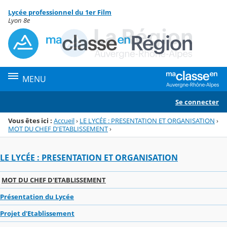
Panneau de gestion des cookies
Lycée professionnel du 1er Film
Menu de la rubrique
Contenu
Lyon 8e
MENU
Se connecter
Vous êtes ici :
Accueil
›
LE LYCÉE : PRESENTATION ET ORGANISATION
›
MOT DU CHEF D'ETABLISSEMENT
›
LE LYCÉE : PRESENTATION ET ORGANISATION
MOT DU CHEF D'ETABLISSEMENT
Présentation du Lycée
Projet d'Etablissement