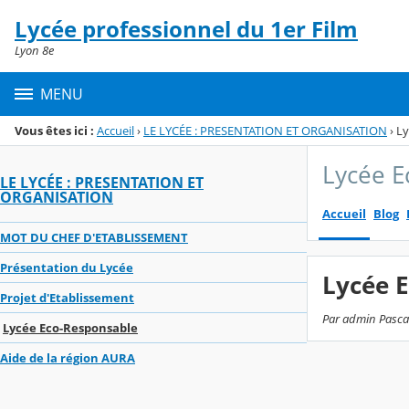
Panneau de gestion des cookies
Lycée professionnel du 1er Film
Menu de la rubrique
Contenu
Lyon 8e
MENU
Vous êtes ici :
Accueil
›
LE LYCÉE : PRESENTATION ET ORGANISATION
›
Ly
Lycée E
LE LYCÉE : PRESENTATION ET
ORGANISATION
Accueil
Blog
MOT DU CHEF D'ETABLISSEMENT
Présentation du Lycée
Lycée 
Projet d'Etablissement
Par admin Pascal,
Lycée Eco-Responsable
Aide de la région AURA