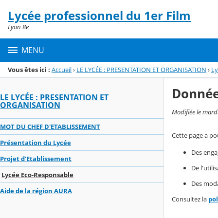
Panneau de gestion des cookies
Lycée professionnel du 1er Film
Menu de la rubrique
Contenu
Lyon 8e
MENU
Vous êtes ici :
Accueil
›
LE LYCÉE : PRESENTATION ET ORGANISATION
›
Ly
Donnée
LE LYCÉE : PRESENTATION ET
ORGANISATION
Modifiée le mard
MOT DU CHEF D'ETABLISSEMENT
Cette page a pou
Présentation du Lycée
Des enga
Projet d'Etablissement
De l'util
Lycée Eco-Responsable
Des modal
Aide de la région AURA
Consultez la
po