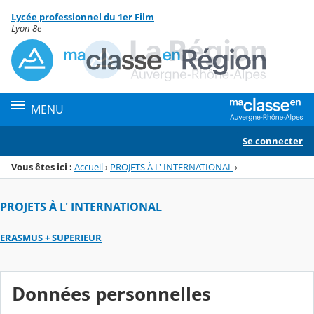
Panneau de gestion des cookies
Lycée professionnel du 1er Film
Menu de la rubrique
Contenu
Lyon 8e
MENU
Se connecter
Vous êtes ici :
Accueil
›
PROJETS À L' INTERNATIONAL
›
PROJETS À L' INTERNATIONAL
ERASMUS + SUPERIEUR
Données personnelles