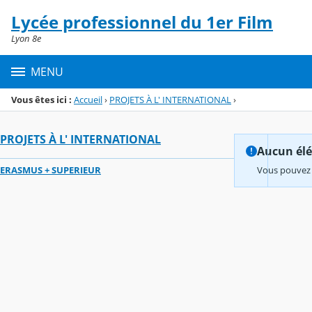
Panneau de gestion des cookies
Lycée professionnel du 1er Film
Menu de la rubrique
Contenu
Lyon 8e
MENU
Vous êtes ici :
Accueil
›
PROJETS À L' INTERNATIONAL
›
PROJETS À L' INTERNATIONAL
Aucun élém
ERASMUS + SUPERIEUR
Vous pouvez 