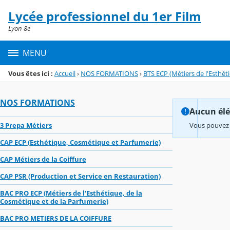
Panneau de gestion des cookies
Lycée professionnel du 1er Film
Menu de la rubrique
Contenu
Lyon 8e
MENU
Vous êtes ici :
Accueil
›
NOS FORMATIONS
›
BTS ECP (Métiers de l'Esthét
NOS FORMATIONS
Aucun élém
3 Prepa Métiers
Vous pouvez 
CAP ECP (Esthétique, Cosmétique et Parfumerie)
CAP Métiers de la Coiffure
CAP PSR (Production et Service en Restauration)
BAC PRO ECP (Métiers de l'Esthétique, de la
Cosmétique et de la Parfumerie)
BAC PRO METIERS DE LA COIFFURE