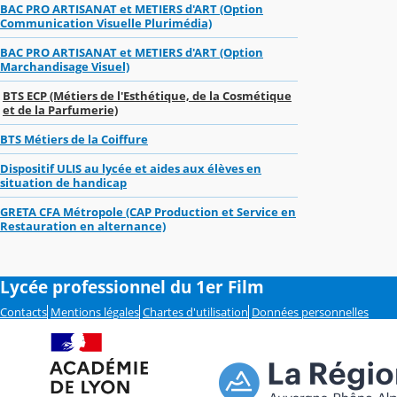
BAC PRO ARTISANAT et METIERS d'ART (Option
Communication Visuelle Plurimédia)
BAC PRO ARTISANAT et METIERS d'ART (Option
Marchandisage Visuel)
BTS ECP (Métiers de l'Esthétique, de la Cosmétique
et de la Parfumerie)
BTS Métiers de la Coiffure
Dispositif ULIS au lycée et aides aux élèves en
situation de handicap
GRETA CFA Métropole (CAP Production et Service en
Restauration en alternance)
Lycée professionnel du 1er Film
Contacts
Mentions légales
Chartes d'utilisation
Données personnelles