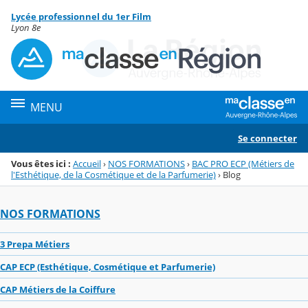
Panneau de gestion des cookies
Lycée professionnel du 1er Film
Menu de la rubrique
Contenu
Lyon 8e
MENU
Se connecter
Vous êtes ici :
Accueil
›
NOS FORMATIONS
›
BAC PRO ECP (Métiers de
l'Esthétique, de la Cosmétique et de la Parfumerie)
›
Blog
NOS FORMATIONS
3 Prepa Métiers
CAP ECP (Esthétique, Cosmétique et Parfumerie)
CAP Métiers de la Coiffure