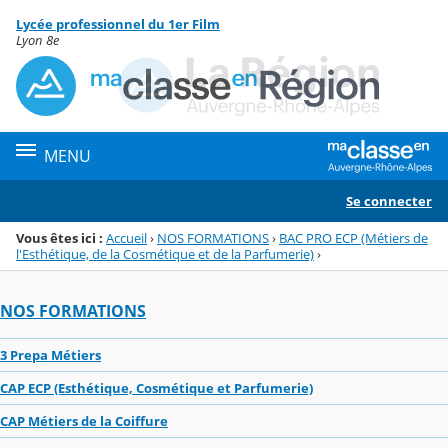
Panneau de gestion des cookies
Lycée professionnel du 1er Film
Menu de la rubrique
Contenu
Lyon 8e
MENU
Se connecter
Vous êtes ici :
Accueil
›
NOS FORMATIONS
›
BAC PRO ECP (Métiers de
l'Esthétique, de la Cosmétique et de la Parfumerie)
›
NOS FORMATIONS
3 Prepa Métiers
CAP ECP (Esthétique, Cosmétique et Parfumerie)
CAP Métiers de la Coiffure