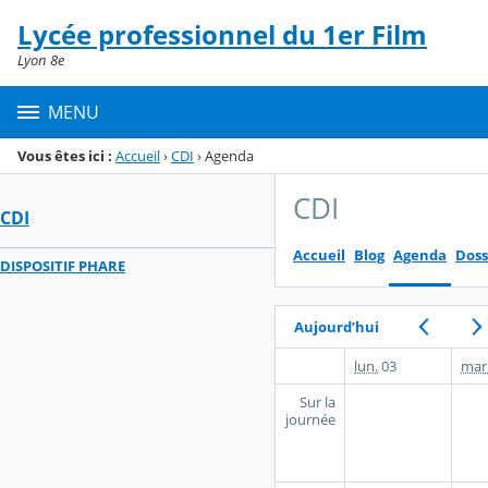
Panneau de gestion des cookies
Lycée professionnel du 1er Film
Menu de la rubrique
Contenu
Lyon 8e
MENU
Vous êtes ici :
Accueil
›
CDI
›
Agenda
CDI
CDI
Accueil
Blog
Agenda
Doss
DISPOSITIF PHARE
Aujourd’hui
lun.
03
mar
Sur la
journée