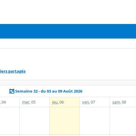
iers partagés
Semaine 32 - du 03 au 09 Août 2026
.
04
mer.
05
jeu.
06
ven.
07
sam.
08