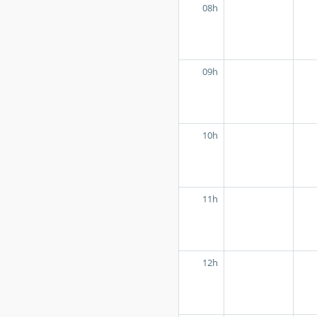
08h
09h
10h
11h
12h