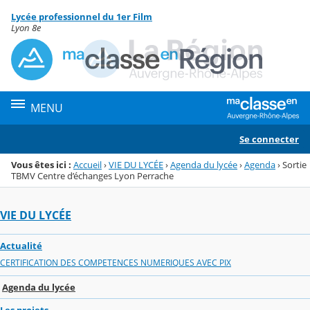
Panneau de gestion des cookies
Lycée professionnel du 1er Film
Menu de la rubrique
Contenu
Lyon 8e
MENU
Se connecter
Vous êtes ici :
Accueil
›
VIE DU LYCÉE
›
Agenda du lycée
›
Agenda
›
Sortie
TBMV Centre d’échanges Lyon Perrache
VIE DU LYCÉE
Actualité
CERTIFICATION DES COMPETENCES NUMERIQUES AVEC PIX
Agenda du lycée
Les projets