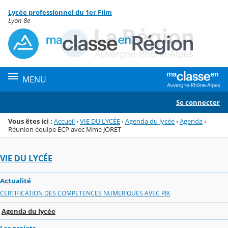
Panneau de gestion des cookies
Lycée professionnel du 1er Film
Menu de la rubrique
Contenu
Lyon 8e
MENU
Se connecter
Vous êtes ici :
Accueil
›
VIE DU LYCÉE
›
Agenda du lycée
›
Agenda
›
Réunion équipe ECP avec Mme JORET
VIE DU LYCÉE
Actualité
CERTIFICATION DES COMPETENCES NUMERIQUES AVEC PIX
Agenda du lycée
Les projets