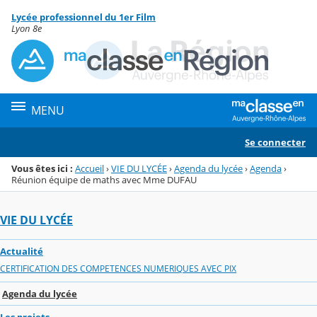
Panneau de gestion des cookies
Lycée professionnel du 1er Film
Menu de la rubrique
Contenu
Lyon 8e
MENU
Se connecter
Vous êtes ici :
Accueil
›
VIE DU LYCÉE
›
Agenda du lycée
›
Agenda
›
Réunion équipe de maths avec Mme DUFAU
VIE DU LYCÉE
Actualité
CERTIFICATION DES COMPETENCES NUMERIQUES AVEC PIX
Agenda du lycée
Les projets