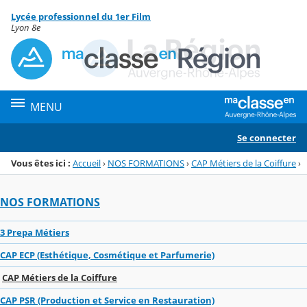
Panneau de gestion des cookies
Lycée professionnel du 1er Film
Menu de la rubrique
Contenu
Lyon 8e
MENU
Se connecter
Vous êtes ici :
Accueil
›
NOS FORMATIONS
›
CAP Métiers de la Coiffure
›
NOS FORMATIONS
3 Prepa Métiers
CAP ECP (Esthétique, Cosmétique et Parfumerie)
CAP Métiers de la Coiffure
CAP PSR (Production et Service en Restauration)